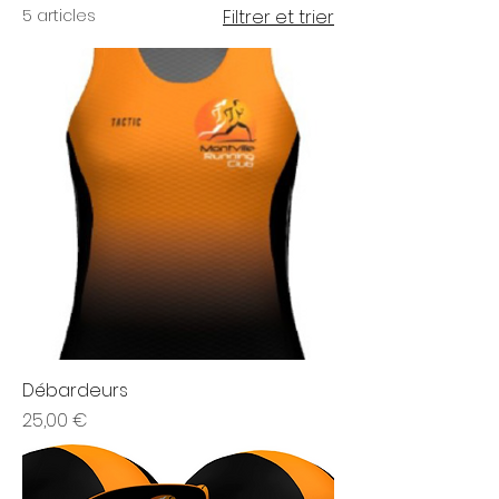
5 articles
Filtrer et trier
Débardeurs
Prix
25,00 €